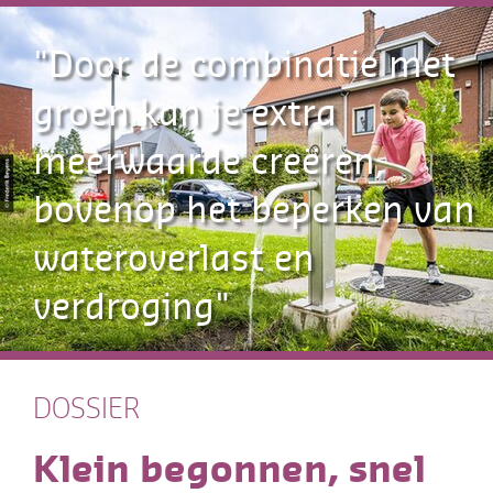
"Door de combinatie met
groen kan je extra
meerwaarde creëren,
bovenop het beperken van
wateroverlast en
verdroging"
DOSSIER
Klein begonnen, snel