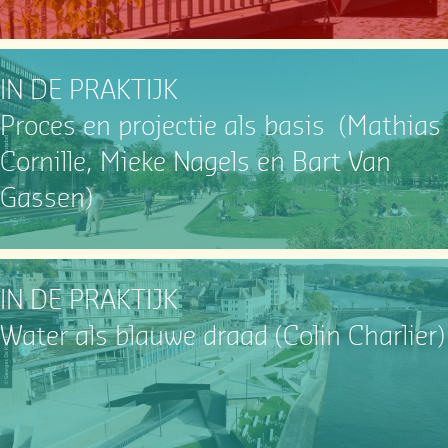
IN DE PRAKTIJK
Proces en projectie als basis (Mathias
Cornille, Mieke Nagels en Bart Van
Gassen)
IN DE PRAKTIJK
Water als blauwe draad (Colin Charlier)