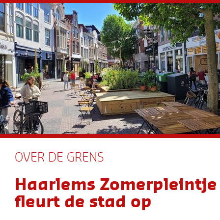
OVER DE GRENS
Haarlems Zomerpleintje
fleurt de stad op