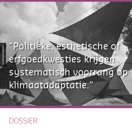
"Politieke, esthetische of
erfgoedkwesties krijgen
systematisch voorrang op
klimaatadaptatie."
DOSSIER