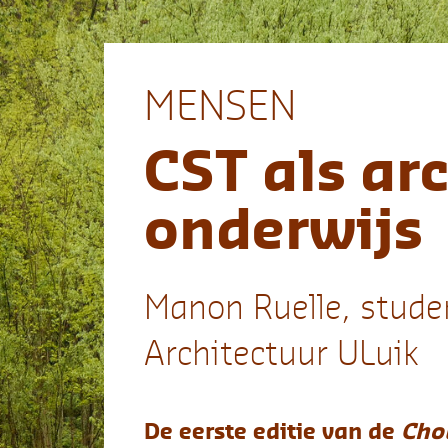
MENSEN
CST als architect van
onderwijs
Manon Ruelle, studente aan de faculteit
Architectuur ULuik
De eerste editie van de
Chouette Semaine Transversal
een samenwerking tussen docenten en studenten van 
faculteit Architectuur van de Universiteit Luik, vond pl
14 tot 18 april 2025. Tijdens die week verkenden we in 
verlengde van het bestaande universitair curriculum n
pedagogische pistes. Geen cursussen, studiepunten en