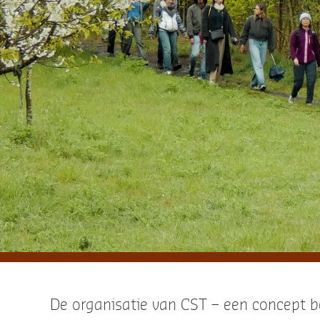
De organisatie van CST – een concept bedacht door doc
studenten – werd toevertrouwd aan architectuurdocente
Possoz, David Crambert, Christophe Mercier en Vincent 
november 2024 verliep de voorbereiding van het evene
cocreatie met de studenten. In tegenstelling tot een si
zoomt dit initiatief volop in op het pedagogisch proces.
kennisopbouw,
in situ
experimenten, kruisbestuiving, een
kennis, praktijk en anders-zijn nemen de deelnemers m
klassieke academische kader.
Buiten de muren, buiten het kader