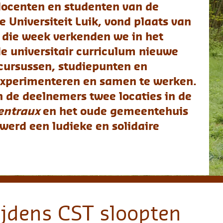
 werken.
s in de
Iña
tehuis
Pal
re
Vla
pten
©Iñaki
nten -
an de
e
plines