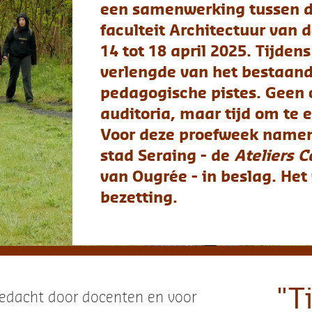
auditoria, maar tijd om te experimenteren en samen te
Voor deze proefweek namen de deelnemers twee locatie
stad Seraing - de
Ateliers Centraux
en het oude gemeen
van Ougrée - in beslag. Het werd een ludieke en solidai
bezetting.
"Tijdens CST sloo
enten en voor
n Jean-Philippe
docenten en stude
Le Bour. Vanaf
ment in een
buiten het kader v
mpele workshop,
 Transversale
klaslokalen - de
 frisse kijk op
ee buiten het
barrières tussen d
verschillende disci